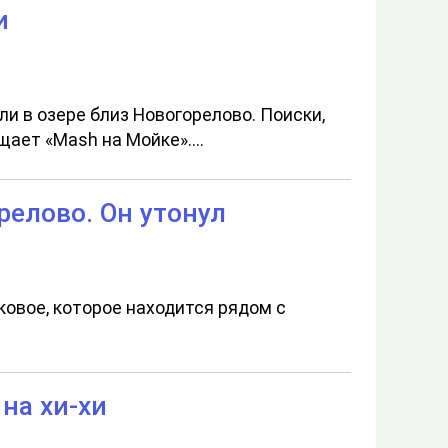
и
и в озере близ Новогорелово. Поиски,
ает «Mash на Мойке»....
релово. Он утонул
ковое, которое находится рядом с
на хи-хи